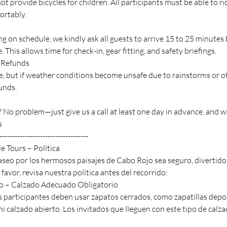
not provide bicycles for children. All participants must be able to r
ortably.
g on schedule, we kindly ask all guests to arrive 15 to 25 minutes
 This allows time for check-in, gear fitting, and safety briefings.
 Refunds
ne, but if weather conditions become unsafe due to rainstorms or o
funds.
No problem—just give us a call at least one day in advance, and we’
s
-----------------------------------
le Tours – Política
eo por los hermosos paisajes de Cabo Rojo sea seguro, divertido 
favor, revisa nuestra política antes del recorrido:
ro – Calzado Adecuado Obligatorio
os participantes deben usar zapatos cerrados, como zapatillas depo
i calzado abierto. Los invitados que lleguen con este tipo de cal