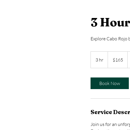
3 Hour 
Explore Cabo Rojo by
165
US
3 hr
3
$165
dollars
h
r
Book Now
Service Descr
Join us for an unfor