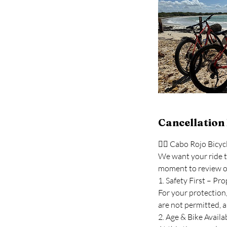
Cancellation 
🚴‍♂️ Cabo Rojo Bicyc
We want your ride t
moment to review ou
1. Safety First – P
For your protection
are not permitted, a
2. Age & Bike Availab