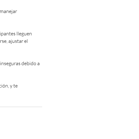
 manejar
ipantes lleguen
se, ajustar el
n inseguras debido a
ión, y te