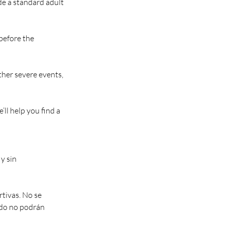
ide a standard adult
 before the
ther severe events,
ll help you find a
y sin
rtivas. No se
zado no podrán