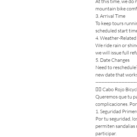
At this time, we do 
mountain bike comf
3. Arrival Time
To keep tours runnin
scheduled start time.
4. Weather-Related
We ride rain or shi
we will issue full re
5. Date Changes
Need to reschedule? 
new date that work
---------------------------
🚴‍♂️ Cabo Rojo Bicyc
Queremos que tu pas
complicaciones. Por 
1. Seguridad Prime
Por tu seguridad, l
permiten sandalias n
participar.