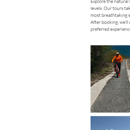
Explore the natural 
levels. Our tours ta
most breathtaking s
After booking, we’ll
preferred experience