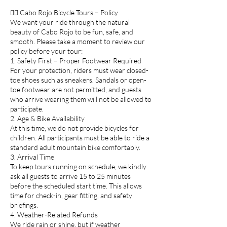
🚴‍♂️ Cabo Rojo Bicycle Tours – Policy
We want your ride through the natural
beauty of Cabo Rojo to be fun, safe, and
smooth. Please take a moment to review our
policy before your tour:
1. Safety First – Proper Footwear Required
For your protection, riders must wear closed-
toe shoes such as sneakers. Sandals or open-
toe footwear are not permitted, and guests
who arrive wearing them will not be allowed to
participate.
2. Age & Bike Availability
At this time, we do not provide bicycles for
children. All participants must be able to ride a
standard adult mountain bike comfortably.
3. Arrival Time
To keep tours running on schedule, we kindly
ask all guests to arrive 15 to 25 minutes
before the scheduled start time. This allows
time for check-in, gear fitting, and safety
briefings.
4. Weather-Related Refunds
We ride rain or shine, but if weather