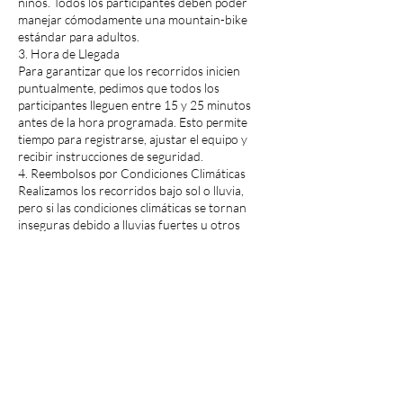
niños. Todos los participantes deben poder
manejar cómodamente una mountain-bike
estándar para adultos.
3. Hora de Llegada
Para garantizar que los recorridos inicien
puntualmente, pedimos que todos los
participantes lleguen entre 15 y 25 minutos
antes de la hora programada. Esto permite
tiempo para registrarse, ajustar el equipo y
recibir instrucciones de seguridad.
4. Reembolsos por Condiciones Climáticas
Realizamos los recorridos bajo sol o lluvia,
pero si las condiciones climáticas se tornan
inseguras debido a lluvias fuertes u otros
eventos severos, emitiremos reembolsos
completos.
5. Cambios de Fecha
¿Necesitas reprogramar? No hay problema.
Solo llama con al menos un día de anticipación,