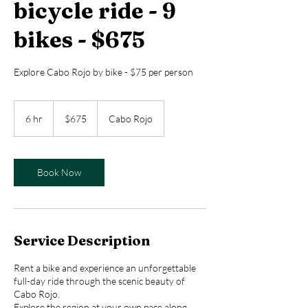
bicycle ride - 9
bikes - $675
Explore Cabo Rojo by bike - $75 per person
675
US
6 hr
6
$675
Cabo Rojo
dollars
h
r
Book Now
Service Description
Rent a bike and experience an unforgettable
full-day ride through the scenic beauty of
Cabo Rojo.
Explore the region at your own pace along